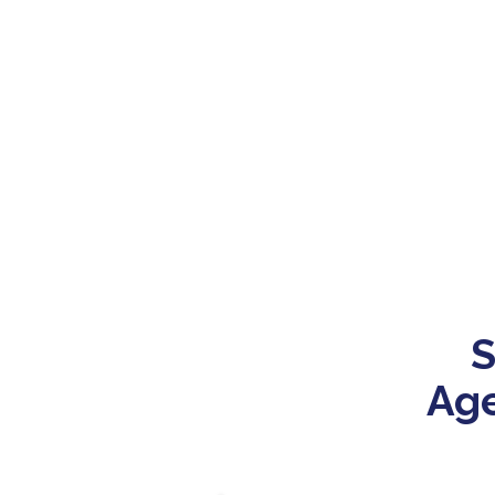
S
Age