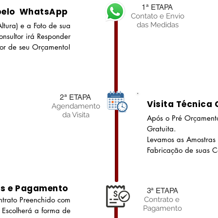
1ª ETAPA
pelo WhatsApp
Contato e Envio
das Medidas
ltura) e a Foto de sua
nsultor irá Responder
lor de seu Orçamento!
2ª ETAPA
Visita Técnica 
Agendamento
da Visita
Após o Pré Orçamento
Gratuita.
Levamos as Amostras
Fabricação de suas Co
as e Pagamento
3ª ETAPA
trato Preenchido com
Contrato e
Pagamento
 Escolherá a forma de